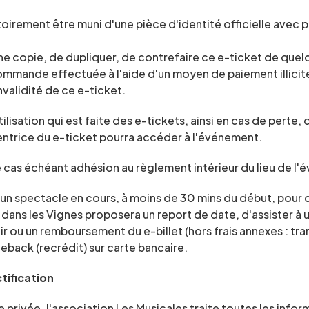
irement être muni d'une pièce d'identité officielle avec ph
r une copie, de dupliquer, de contrefaire ce e-ticket de que
mande effectuée à l'aide d'un moyen de paiement illicite 
nvalidité de ce e-ticket.
isation qui est faite des e-tickets, ainsi en cas de perte, 
entrice du e-ticket pourra accéder à l'événement.
e cas échéant adhésion au règlement intérieur du lieu de l'
’un spectacle en cours, à moins de 30 mins du début, pour 
s dans les Vignes proposera un report de date, d'assister à 
nir ou un remboursement du e-billet (hors frais annexes : trans
eback (recrédit) sur carte bancaire.
tification
 privée, l'association Les Musicales traite toutes les infor