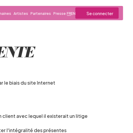
Se connecter
aines
Artistes
Partenaires
Presse
FR
EN
ENTE
Les présentes conditions générales de vente s'appliquent à toutes les ventes en ligne conclues par le biais du site Internet 
ient avec lequel il existerait un litige 
 l'intégralité des présentes 